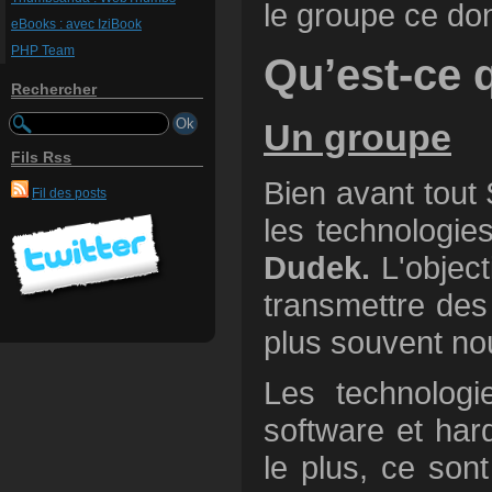
le groupe ce do
eBooks : avec IziBook
PHP Team
Qu’est-ce 
Rechercher
Un groupe
Fils Rss
Bien avant tout
Fil des posts
les technologie
Dudek
.
L'objecti
transmettre des
plus souvent no
Les technolog
software et har
le plus, ce son