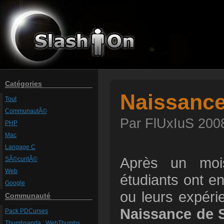
Catégories
Naissance
Tout
CommunautÃ©
Par FlUxIuS 2008
PHP
Mac
Langage C
Après un moi
SÃ©curitÃ©
Web
étudiants ont en
Google
ou leurs expérie
Communauté
Naissance de 
Pack PDCurses
Thumbsanda : WebThumbs