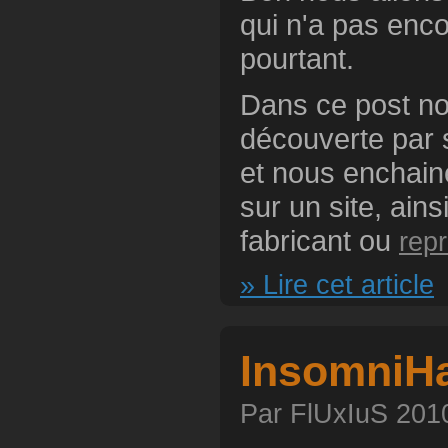
qui n'a pas enc
pourtant.
Dans ce post nou
découverte par s
et nous enchain
sur un site, ains
fabricant ou
rep
» Lire cet article
InsomniHa
Par FlUxIuS 2010