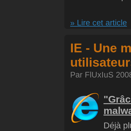
» Lire cet article
IE - Une 
utilisateu
Par FlUxIuS 2008
"Grâc
malwa
Déjà pl