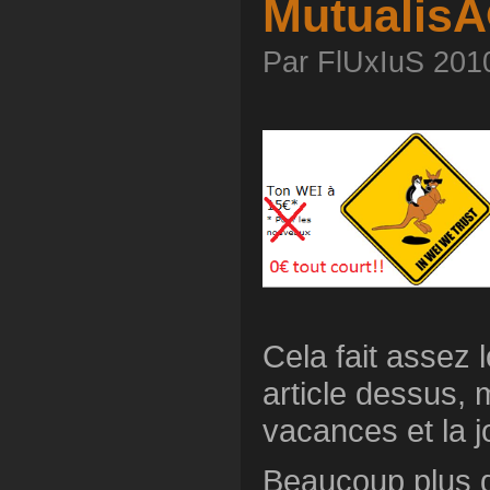
MutualisÃ
Par FlUxIuS 2010
Cela fait assez 
article dessus, 
vacances et la jo
Beaucoup plus d