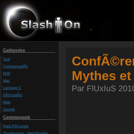
Catégories
ConfÃ©ren
Tout
CommunautÃ©
Mythes et
PHP
Mac
Par FlUxIuS 2010
Langage C
SÃ©curitÃ©
Web
Google
Communauté
Pack PDCurses
Thumbsanda : WebThumbs