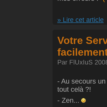
» Lire cet article
Votre Ser
facilemen
Par FlUxIuS 2008
- Au secours un 
tout celà ?!
- Zen...