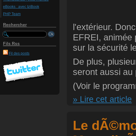
eBooks : avec IziBook
PHP Team
l'extérieur. Don
Rechercher
EFREI, animée 
Fils Rss
sur la sécurité l
Fil des posts
De plus, plusieu
seront aussi a
(Voir le program
» Lire cet article
Le dÃ©mo