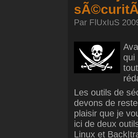
sÃ©curit
Par FlUxIuS 2009
Ava
qui
tou
réd
Les outils de sé
devons de rester
plaisir que je v
ici de deux outil
Linux et Back|tr