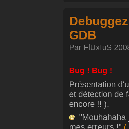
Debuggez
GDB
Par FlUxIuS 2008
Bug ! Bug !
Présentation d'u
et détection de 
encore !! ).
"Mouhahaha je
mes erreurs !"
(