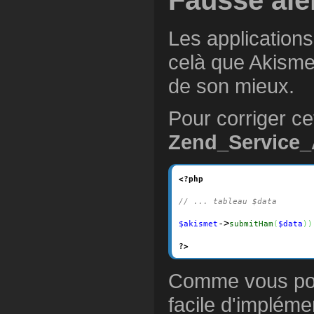
Fausse aler
Les applications
celà que Akismet
de son mieux.
Pour corriger ce
Zend_Service_
<?php
// ... tableau $data
->
$akismet
submitHam
(
$data
)
)
?>
Comme vous pouv
facile d'implém