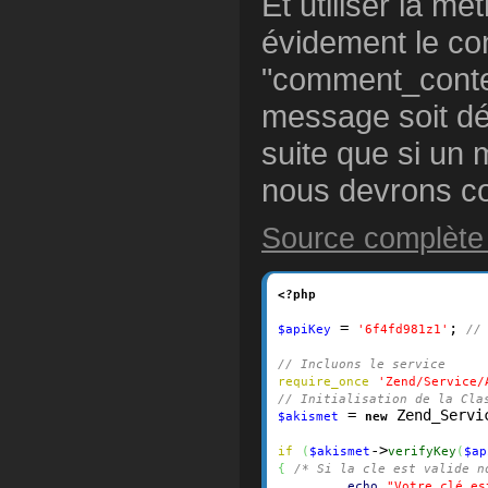
Et utiliser la m
évidement le co
"comment_conten
message soit dé
suite que si un 
nous devrons con
Source complète 
<?php
 = 
; 
$apiKey
'
6f4fd981z1
'
//
// Incluons le service
require_once
'Zend/Service/
// Initialisation de la Cla
 = 
 Zend_Servi
$akismet
new
->
if
(
$akismet
verifyKey
(
$ap
{
/* Si la cle est valide n
echo
"Votre clé es