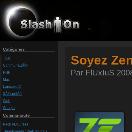
Catégories
Soyez Zen
Tout
CommunautÃ©
Par FlUxIuS 2008
PHP
Mac
Langage C
SÃ©curitÃ©
Web
Google
Communauté
Pack PDCurses
Thumbsanda : WebThumbs