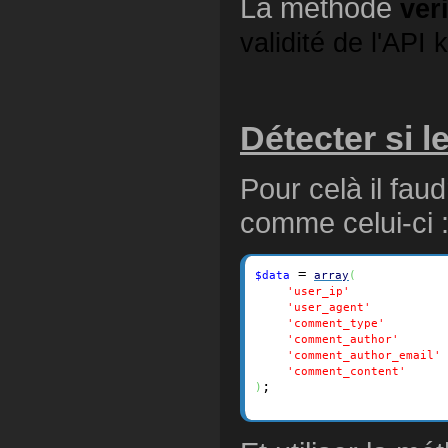
La méthode
ver
validité de l'API 
Détecter si 
Pour celà il fau
comme celui-ci 
 = 
$data
array
(
            
'user_ip'
         
'user_agent'
       
'comment_type'
      
'comment_author'
'comment_author_email'
     
'comment_content'
;

)