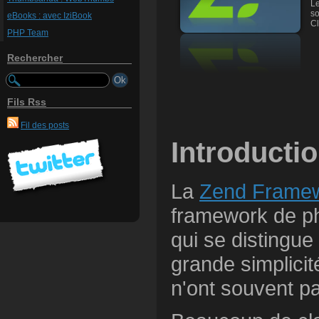
Le
so
eBooks : avec IziBook
Cl
PHP Team
Rechercher
Fils Rss
Fil des posts
Introducti
La
Zend Frame
framework de p
qui se distingue 
grande simplici
n'ont souvent p