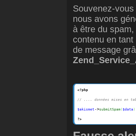
Souvenez-vous si
nous avons géné
à être du spam, i
contenu en tant
de message grâc
Zend_Service_
<?php
// .... données mises en ta
->
$akismet
submitSpam
(
$data
)
?>