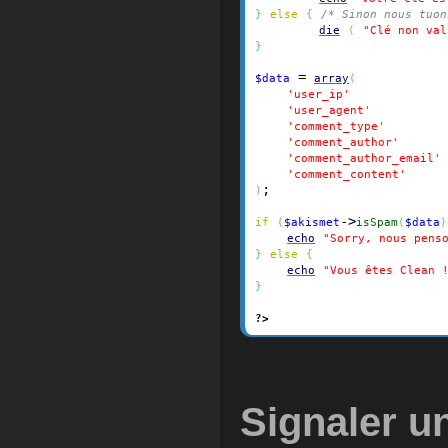
}
else
{
/* Sinon nous tuon
die
(
"Clé non val
}
 = 
$data
array
(
            
'user_ip'
         
'user_agent'
       
'comment_type'
      
'comment_author'
'comment_author_email'
     
'comment_content'
;

)
->
if
(
$akismet
isSpam
(
$data
)
echo
"Sorry, nous pens
}
else
{
echo
"Vous êtes Clean 
}
?>
Signaler u