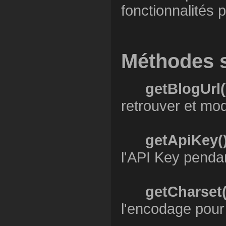
fonctionnalités 
Méthodes s
getBlogUrl(
retrouver et mod
getApiKey(
l'API Key penda
getCharset(
l'encodage pour