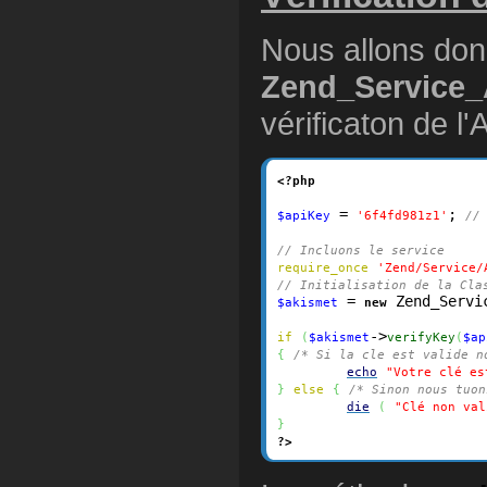
Nous allons donc
Zend_Service_
vérificaton de l'
<?php
 = 
; 
$apiKey
'6f4fd981z1'
//
// Incluons le service
require_once
'Zend/Service/
// Initialisation de la Cla
 = 
 Zend_Servi
$akismet
new
->
if
(
$akismet
verifyKey
(
$ap
{
/* Si la cle est valide n
echo
"Votre clé es
}
else
{
/* Sinon nous tuon
die
(
"Clé non val
}
?>