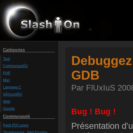
Catégories
Debuggez
Tout
CommunautÃ©
GDB
PHP
Mac
Par FlUxIuS 2008
Langage C
SÃ©curitÃ©
Web
Google
Bug ! Bug !
Communauté
Présentation d'u
Pack PDCurses
Thumbsanda : WebThumbs