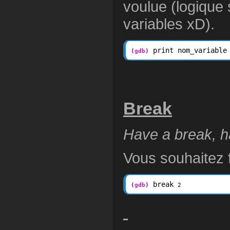
voulue (logique 
variables xD).
(
gdb
)
Break
Have a break, ha
Vous souhaitez 
 break 
(
gdb
)
2