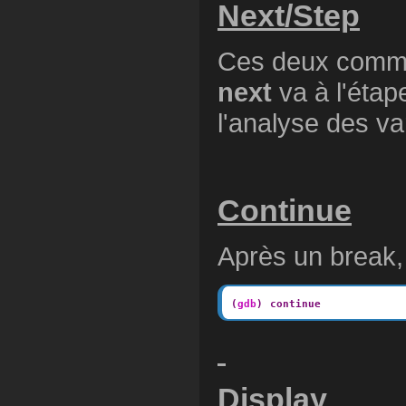
Next/Step
Ces deux comman
next
va à l'étap
l'analyse des va
Continue
Après un break,
(
gdb
)
continue
Display