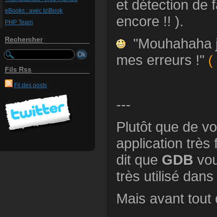
et détection de 
eBooks : avec IziBook
encore !! ).
PHP Team
"Mouhahaha je
Rechercher
mes erreurs !"
(
Fils Rss
Fil des posts
---
Plutôt que de v
application très 
dit que
GDB
vous
très utilisé dan
Mais avant tout 