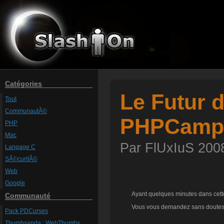
Catégories
Le Futur 
Tout
CommunautÃ©
PHPCamp
PHP
Mac
Par FlUxIuS 2008
Langage C
SÃ©curitÃ©
Web
Google
Ayant quelques minutes dans cette 
Communauté
Vous vous demandez sans doutes c
Pack PDCurses
Thumbsanda : WebThumbs