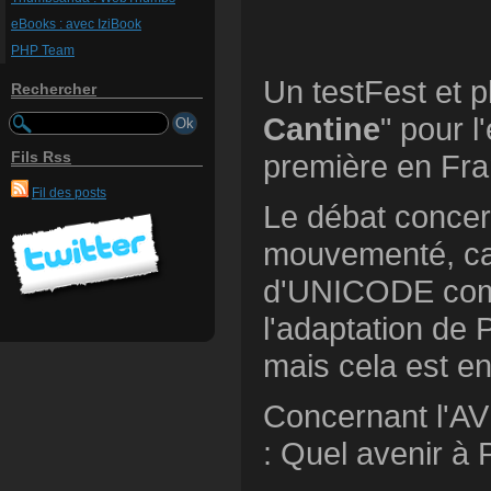
eBooks : avec IziBook
PHP Team
Un testFest et p
Rechercher
Cantine
" pour 
Fils Rss
première en Fra
Fil des posts
Le débat concer
mouvementé, car 
d'UNICODE comm
l'adaptation de 
mais cela est en
Concernant l'AV
: Quel avenir à 