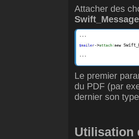
Attacher des ch
Swift_Messag
...

->
 Swift_
$mailer
attach
(
new
...

Le premier param
du PDF (par exe
dernier son type
Utilisation