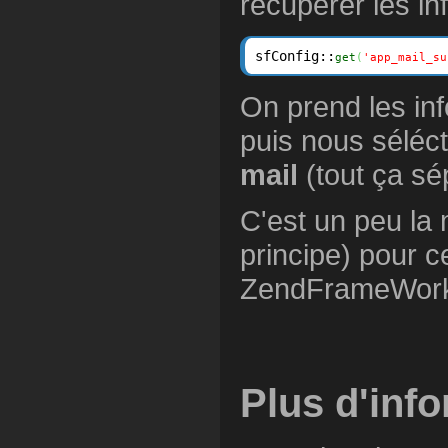
récupérer les in
sfConfig::
get
(
'app_mail_su
On prend les inf
puis nous séléc
mail
(tout ça sé
C'est un peu l
principe) pour c
ZendFrameWork :
Plus d'inf