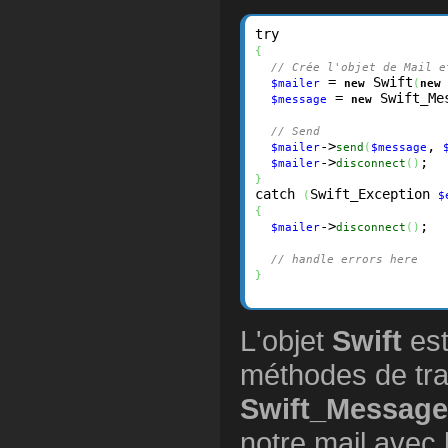
{
// Crée l'objet de Mail e
 = 
 Swift
$mailer
new
(
new
 = 
 Swift_Me
$message
new
// Send
->
, 
$mailer
send
(
$message
->
$mailer
disconnect
(
)
}
catch 
Swift_Exception 
(
$
{
->
;

$mailer
disconnect
(
)
// handle errors here
}
L'objet
Swift
est
méthodes de tra
Swift_Message
notre mail avec 