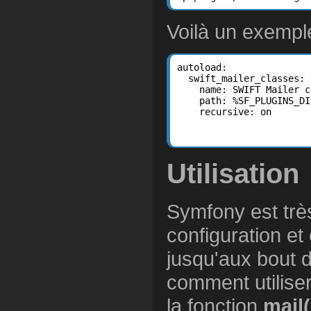
Voilà un exemple
autoload:

  swift_mailer_classes:

    name: SWIFT Mailer c
    path: %SF_PLUGINS_DI
    recursive: on

Utilisation
Symfony est très 
configuration et
jusqu'aux bout d
comment utiliser 
la fonction
mail(