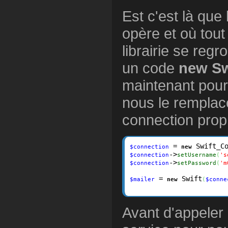
Est c'est là qu
opère et où tout 
librairie se reg
un code
new Sw
maintenant pour 
nous le remplac
connection prop
 = 
 Swift_C
$connection
new
->
$connection
setUsername
(
's
->
$connection
setPassword
(
'm
 = 
 Swift
$mailer
new
(
$conne
Avant d'appeler 