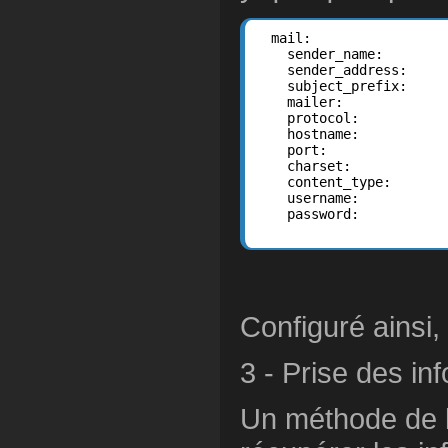
  mail:

    sender_name:        
    sender_address:     
    subject_prefix:     
    mailer:             
    protocol:           
    hostname:           
    port:               
    charset:            
    content_type:       
    username:           
    password:           
Configuré ainsi
3 - Prise des in
Un méthode de l