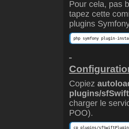
Pour cela, pas 
tapez cette comm
plugins Symfony
Configuratio
Copiez
autoloa
plugins/sfSwift
charger le servi
POO).
cp plugins/sfSwiftPlugin