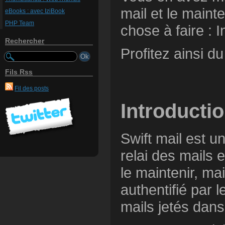
mail et le maint
eBooks : avec IziBook
PHP Team
chose à faire : In
Rechercher
Profitez ainsi d
Fils Rss
Fil des posts
Introducti
Swift mail est un
relai des mails e
le maintenir, ma
authentifié par 
mails jetés dans