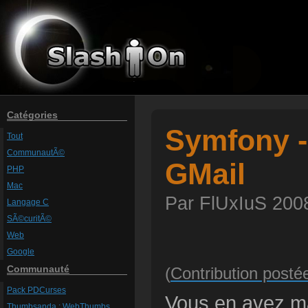
Catégories
Symfony - 
Tout
CommunautÃ©
GMail
PHP
Mac
Par FlUxIuS 2008
Langage C
SÃ©curitÃ©
Web
Google
Communauté
(
Contribution post
Pack PDCurses
Vous en avez ma
Thumbsanda : WebThumbs