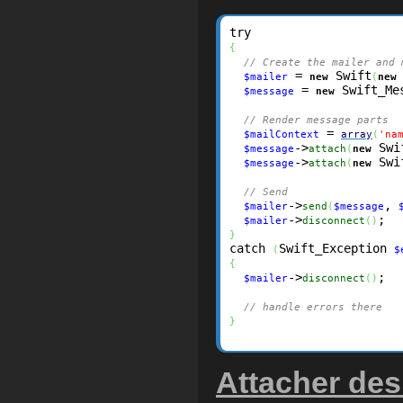
{
// Create the mailer and 
 = 
 Swift
$mailer
new
(
new
 = 
 Swift_Me
$message
new
// Render message parts
 = 
$mailContext
array
(
'na
->
 Swi
$message
attach
(
new
->
 Swi
$message
attach
(
new
// Send
->
, 
$mailer
send
(
$message
->
$mailer
disconnect
(
)
}
catch 
Swift_Exception 
(
$
{
->
;

$mailer
disconnect
(
)
// handle errors there
}
Attacher de