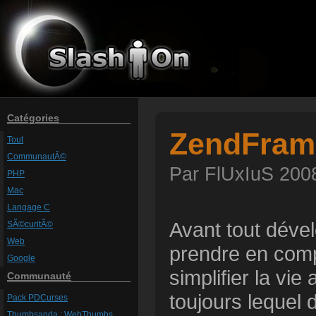
Catégories
ZendFram
Tout
CommunautÃ©
Par FlUxIuS 2008
PHP
Mac
Langage C
Avant tout déve
SÃ©curitÃ©
Web
prendre en comp
Google
simplifier la v
Communauté
toujours lequel 
Pack PDCurses
Thumbsanda : WebThumbs