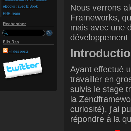
Nous verrons alo
eBooks : avec IziBook
PHP Team
Frameworks, qui 
Rechercher
mais avec une d
développement
Fils Rss
Introducti
Fil des posts
Ayant effectué u
travailler en gr
suivis le stage 
la Zendframewo
curiosité), j'ai
répondre à la q