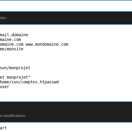
tes :
mail.domaine

maine.com

omaine.com www.mondomaine.com

me/monsite

svn/monprojet

et monprojet"

home/svn/comptes.htpasswd

user

s modifications :
art