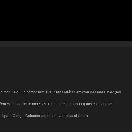
un module ou un composant. Il faut sans arrêts s'envoyer des mails avec (les
oles de souffler le mot SVN. Cela marche, mais toujours est-il que les
nfigurer Google Calendar pour être averti plus aisément.