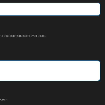
che pour clients puissent avoir accès.
host :