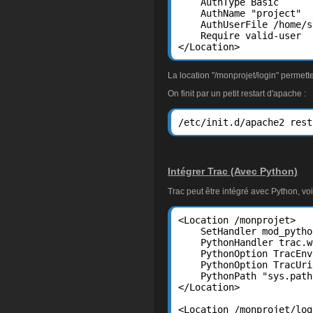
    AuthType Basic

    AuthName "project"

    AuthUserFile /home/s
    Require valid-user

</Location>
La location "/monprojet/login" permette
On finit par un petit restart d'apache :
/etc/init.d/apache2 rest
Intégrer Trac (Avec Python)
Trac peut être intégré avec Python, voi
<Location /monprojet>

    SetHandler mod_python
    PythonHandler trac.w
    PythonOption TracEnv
    PythonOption TracUri
    PythonPath "sys.path
</Location>

<Location /monprojet/logi