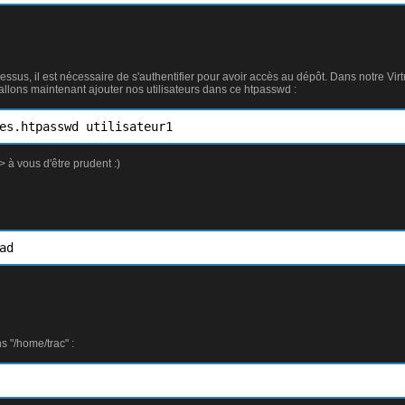
sus, il est nécessaire de s'authentifier pour avoir accès au dépôt. Dans notre Vi
allons maintenant ajouter nos utilisateurs dans ce htpasswd :
es.htpasswd utilisateur1
à vous d'être prudent :)
s "/home/trac" :