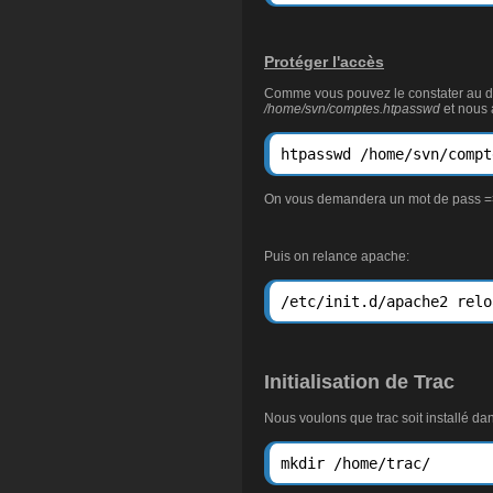
Protéger l'accès
Comme vous pouvez le constater au des
/home/svn/comptes.htpasswd
et nous 
htpasswd /home/svn/compt
On vous demandera un mot de pass => 
Puis on relance apache:
Initialisation de Trac
Nous voulons que trac soit installé dan
mkdir /home/trac/