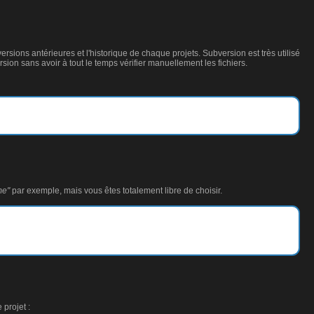
ersions antérieures et l'historique de chaque projets. Subversion est très utilisé
sion sans avoir à tout le temps vérifier manuellement les fichiers.
me"
par exemple, mais vous êtes totalement libre de choisir.
 projet :