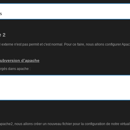
s
e 2
 externe n'est pas permit et c'est normal. Pour ce faire, nous allons configurer Apa
subversion d’apache
argés dans apache :
apache2, nous allons créer un nouveau fichier pour la configuration de notre virtual