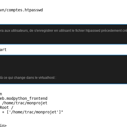
vn/comptes.htpasswd

ra aux utilisateurs, de s'enregistrer en utilisant le fichier htpasswd précedement cr
art
là ce qui change dans le virtualhost :


eb.modpython_frontend

 /home/trac/monprojet

Root /

 + ['/home/trac/monprojet']"

n>
