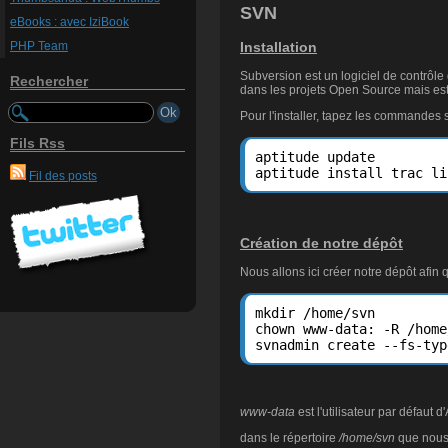
SVN
eBooks : avec IziBook
Installation
PHP Team
Subversion est un logiciel de contrôle 
Rechercher
dans les projets Open Source mais est a
Pour l'installer, tapez les commandes
Fils Rss
aptitude update

aptitude install trac li
Fil des posts
Création de notre dépôt
Nous allons ici créer notre dépôt afin
mkdir /home/svn

chown www-data: -R /home
svnadmin create --fs-typ
www-data
est l'utilisateur par défaut
dans le répertoire
/home/svn
que nous a