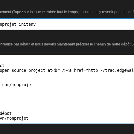
nement (Tapez sur la touche entrée tout le temps, nous allons y revenir pour la confi
nprojet initenv
initialisé par défaut et nous devons maintenant préciser le chemin de notre dépôt 
t

open source project at<br /><a href="http://trac.edgewal
.com/monprojet

dépôt

vn/monprojet