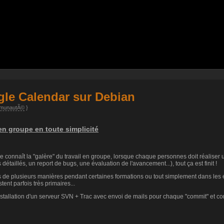
gle Calendar sur Debian
munautÃ©
}
 en groupe en toute simplicité
e connaît la "galère" du travail en groupe, lorsque chaque personnes doit réaliser 
 détaillés, un report de bugs, une évaluation de l'avancement...), tout ça est finit !
 de plusieurs manières pendant certaines formations ou tout simplement dans les éc
ent parfois très primaires...
nstallation d'un serveur SVN + Trac avec envoi de mails pour chaque "commit" et co