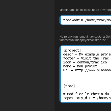
Maintenant, on initialise notre environ
trac-admin /home/trac/mo
Notre environnement
monprojet
à été 
"
/home/trac/monprojet/conf/trac.ini
" :
[project]

descr = My example projec
footer = Visit the Trac 
icon = common/trac.ico

name = Mon projet

url = http://www.slashon
...

[trac]

...

# modifiez le chemin du 
repository_dir = /home/s