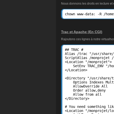
Nous donnons les droits en lecture et 
chown www-data: -R /home
Trac et Apache (En CGI)
Rajoutons ces lignes à notre virtualhos
## TRAC #

Alias /trac "/usr/share/
ScriptAlias /monprojet /
<Location "/monprojet">

    SetEnv TRAC_ENV "/ho
</Location>

<Directory "/usr/share/t
    Options Indexes Mult
    AllowOverride All

    Order allow,deny

    Allow from all

</Directory>

# You need something lik
<Location "/monprojet/lo