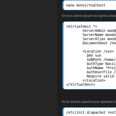
nano monvirtualhost
Et nous allons ajouter les lignes suivan
<VirtualHost *>

        ServerAdmin mon@
        ServerName mondo
        ServerAlias mond
        DocumentRoot /ho
        <Location /svn>

          DAV svn

          SVNPath /home/
          AuthType Basic

          AuthName "Proj
          AuthUserFile /
          Require valid-
        </Location>

</VirtualHost>
Et on relance apache pour appliquer le
/etc/init.d/apache2 rest