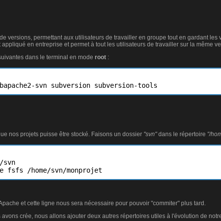
de versions, permettant aux utilisateurs de travailler en groupe tout en gardant les v
ppliqué en entreprise et permet à tout les utilisateurs de travailler sur la même ver
 suivantes dans le terminal en mode
root
:
bapache2-svn subversion subversion-tools
 que nos projets puisse être stocké. Faisons un dossier
"svn"
dans le répertoire
"/ho
/svn 

e fsfs /home/svn/monprojet
 d'Apache et cette ligne nous sera nécessaire pour pouvoir "commiter" plus tard.
vons crée, nous allons ajouter deux autres répertoires utiles à l'évolution de notre