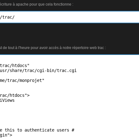
écriture à apache pour que cela fonctionne :
/trac/
t de tout à l'heure pour avoir accès à notre répertoire web trac :
trac/htdocs"

usr/share/trac/cgi-bin/trac.cgi

me/trac/monprojet"

rac/htdocs">

iViews

e this to authenticate users #

gin">
