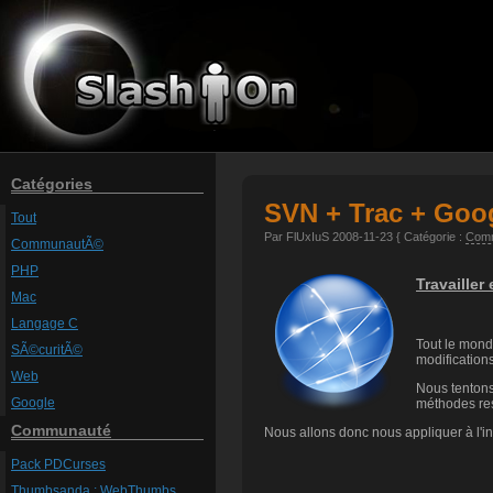
Catégories
SVN + Trac + Goo
Tout
Par FlUxIuS 2008-11-23 { Catégorie :
Com
CommunautÃ©
PHP
Travailler
Mac
Langage C
Tout le mond
SÃ©curitÃ©
modifications
Web
Nous tentons
Google
méthodes rest
Communauté
Nous allons donc nous appliquer à l'i
Pack PDCurses
Thumbsanda : WebThumbs