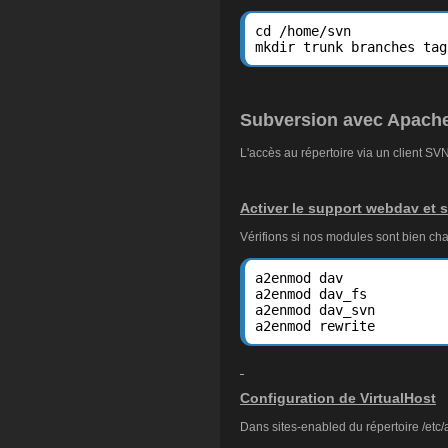
cd /home/svn

mkdir trunk branches tag
Subversion avec Apach
L'accès au répertoire via un client SVN
Activer le support webdav et 
Vérifions si nos modules sont bien ch
a2enmod dav

a2enmod dav_fs

a2enmod dav_svn

a2enmod rewrite
Configuration de VirtualHost
Dans sites-enabled du répertoire /etc/